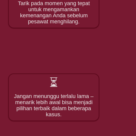
Tarik pada momen yang tepat
untuk mengamankan
kemenangan Anda sebelum
pesawat menghilang.
⏳
Jangan menunggu terlalu lama –
menarik lebih awal bisa menjadi
pilihan terbaik dalam beberapa
kasus.