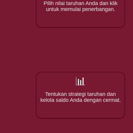
Pilih nilai taruhan Anda dan klik
untuk memulai penerbangan.
📊
Tentukan strategi taruhan dan
kelola saldo Anda dengan cermat.