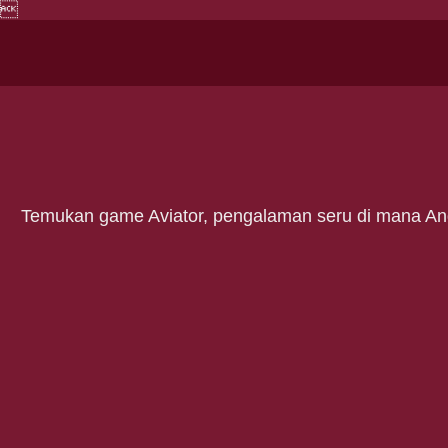

Temukan game Aviator, pengalaman seru di mana An