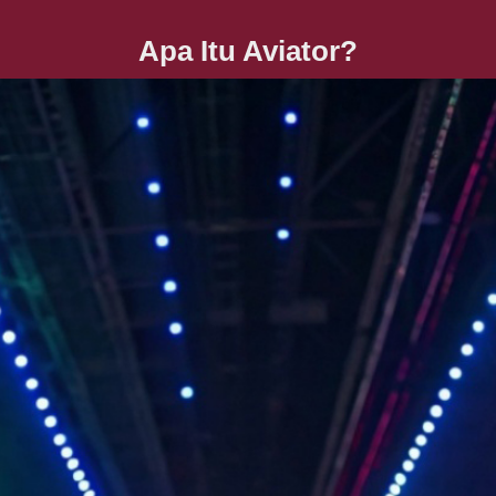
Apa Itu Aviator?